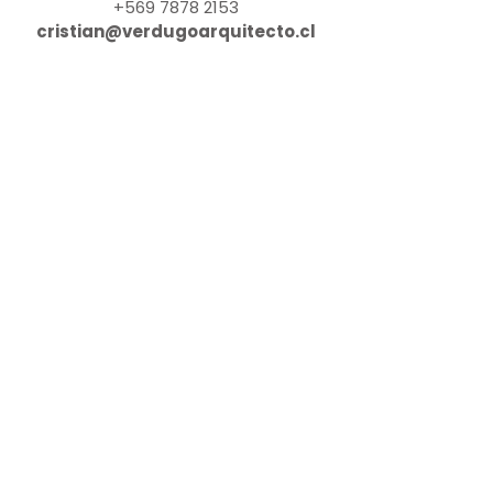
+569 7878 2153
cristian@verdugoarquitecto.cl
Jacqueline Bravo
Corredor Asociado
+569 9400 7881
jbeyzaguirrepropiedades@gma
il.com
Juan Pablo Carvajal
Corredor Asociado
+569 9084 5064