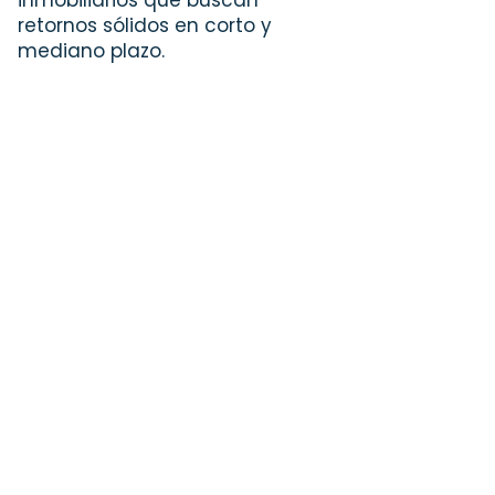
inmobiliarios que buscan
retornos sólidos en corto y
mediano plazo.
Una oportunidad única
de adquirir los últimos
lotes disponibles en
zonas privilegiadas en
Pingueral a un precio
irrepeteible. Una
inversión respaldada por
ubicación, entorno y 30
años de tradición.